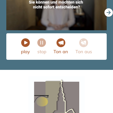
play
stop
Ton an
Ton aus